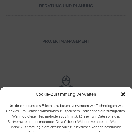
BERATUNG UND PLANUNG
PROJEKTMANAGEMENT
Cookie-Zustimmung verwalten
BAULEITUNG
Um dir ein optimales Erlebnis zu bieten, verwenden wir Technologien wie
Cookies, um Geräteinformationen zu speichern und/oder darauf zuzugreifen.
Wenn du diesen Technologien zustimmst, können wir Daten wie das
Surfverhalten oder eindeutige IDs auf dieser Website verarbeiten. Wenn du
MALERARBEITEN
DACHBODENAUSBAU
deine Zustimmung nicht erteilst oder zurückziehst, können bestimmte