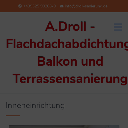
+499325 90263-0
info@droll-sanierung.de
A.Droll -
Flachdachabdichtun
Balkon und
Terrassensanierung
Inneneinrichtung